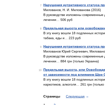
Нарушения нутритивного статуса пр
7
Милованов, Н. И. Милованова (2016)
В руководстве изложены современные д
лечении… 506 руб
Предельная высота или освобожден
8
В эту книгу вошли 18 подлинных истор
табака, еды и… 223 руб
Нарушения нутритивного статуса пр
9
Милованов Юрий Сергеевич, Миловано
В руководстве изложены современные д
лечении… 884 грн (только Украина)
Предельная высота, или Освобожде
10
от зависимости под влиянием Шри 
В эту книгу вошли 18 подлинных истор
наркотиков, алкоголя… 261 грн (только
Страницы
Следующая
→