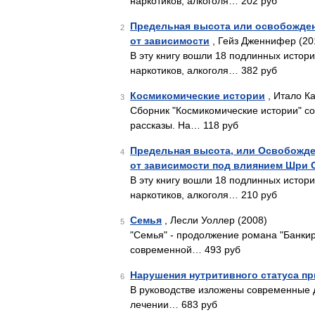
наркотиков, алкоголя… 202 руб
Предельная высота или освобожден
2
от зависимости
, Гейз Дженнифер (20
В эту книгу вошли 18 подлинных истор
наркотиков, алкоголя… 382 руб
Космикомические истории
, Итало Ка
3
Сборник "Космикомические истории" с
рассказы. На… 118 руб
Предельная высота, или Освобожде
4
от зависимости под влиянием Шри 
В эту книгу вошли 18 подлинных истор
наркотиков, алкоголя… 210 руб
Семья
, Лесли Уоллер (2008)
5
"Семья" - продолжение романа "Банкир"
современной… 493 руб
Нарушения нутритивного статуса пр
6
В руководстве изложены современные д
лечении… 683 руб