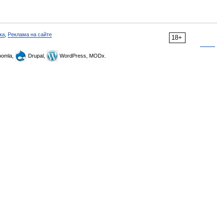
ка
,
Реклама на сайте
18+
omla,
Drupal,
WordPress, MODx.