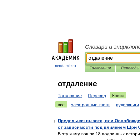
Словари и энциклоп
academic.ru
Толкования
Переводы
отдаление
Толкование
Перевод
Книги
все
электронные книги
аудиокниги
Предельная высота, или Освобожде
1
от зависимости под влиянием Шри 
В эту книгу вошли 18 подлинных истор